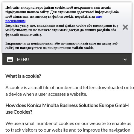
Цей сайт використовує файли cookie, щоб покращити ваш досвід
відвідування нашого сайту. Для отримання додаткової інформації або
щоб дізнатися, як вимкнути файли cookie, перейдіть за
цим
посиланням
.
Зверніть увагу, що, видаливши наші файли cookie або вимкнувши їх у
майбутньому, ви не зможете отримати доступ до певних розділів або
функцій нашого сайту.
Закриваючи це повідомлення або починаючи навігацію на цьому веб-
сайті, ви погоджуєтеся на використання файлів cookie.
MENU
What is a cookie?
A cookie is a small file of numbers and letters downloaded onto
a device when a user accesses a website.
How does Konica Minolta Business Solutions Europe GmbH
use Cookies?
We use a small number of cookies on our website to enable us
to track visitors to our website and to improve the navigation