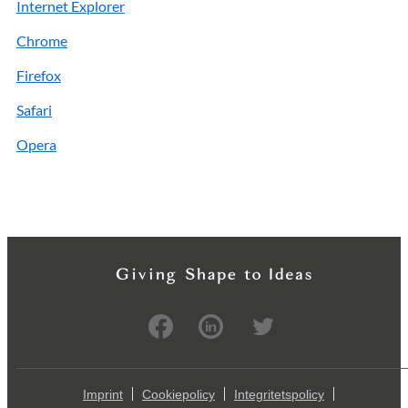
Internet Explorer
Chrome
Firefox
Safari
Opera
Imprint
Cookiepolicy
Integritetspolicy