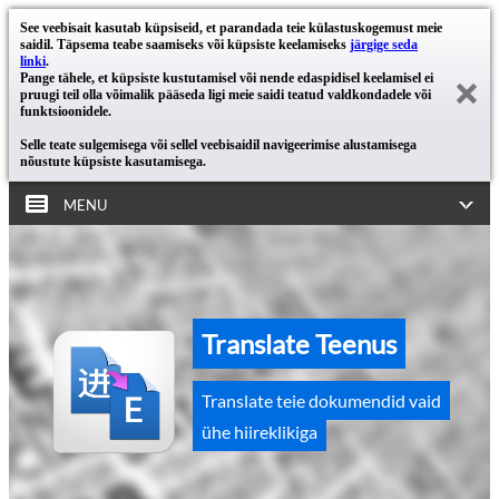
See veebisait kasutab küpsiseid, et parandada teie külastuskogemust meie
saidil. Täpsema teabe saamiseks või küpsiste keelamiseks
järgige seda
linki
.
Pange tähele, et küpsiste kustutamisel või nende edaspidisel keelamisel ei
pruugi teil olla võimalik pääseda ligi meie saidi teatud valdkondadele või
funktsioonidele.
Selle teate sulgemisega või sellel veebisaidil navigeerimise alustamisega
nõustute küpsiste kasutamisega.
MENU
Translate Teenus
Translate teie dokumendid vaid
ühe hiireklikiga