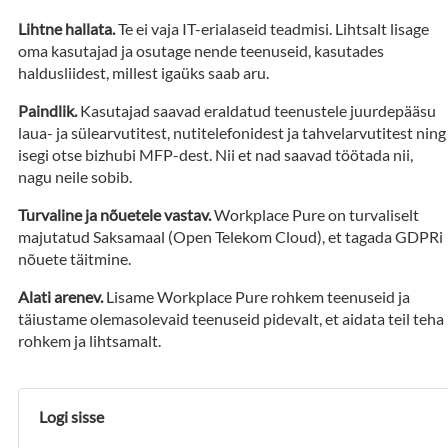
Lihtne hallata.
Te ei vaja IT-erialaseid teadmisi. Lihtsalt lisage
oma kasutajad ja osutage nende teenuseid, kasutades
haldusliidest, millest igaüks saab aru.
Paindlik.
Kasutajad saavad eraldatud teenustele juurdepääsu
laua- ja sülearvutitest, nutitelefonidest ja tahvelarvutitest ning
isegi otse bizhubi MFP-dest. Nii et nad saavad töötada nii,
nagu neile sobib.
Turvaline ja nõuetele vastav.
Workplace Pure on turvaliselt
majutatud Saksamaal (Open Telekom Cloud), et tagada GDPRi
nõuete täitmine.
Alati arenev.
Lisame Workplace Pure rohkem teenuseid ja
täiustame olemasolevaid teenuseid pidevalt, et aidata teil teha
rohkem ja lihtsamalt.
Logi sisse