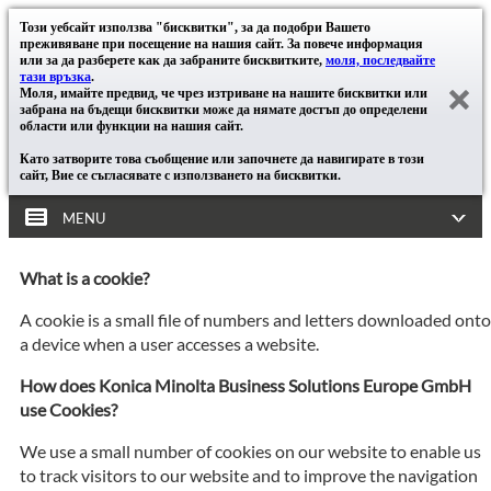
Този уебсайт използва "бисквитки", за да подобри Вашето
преживяване при посещение на нашия сайт. За повече информация
или за да разберете как да забраните бисквитките,
моля, последвайте
тази връзка
.
Моля, имайте предвид, че чрез изтриване на нашите бисквитки или
забрана на бъдещи бисквитки може да нямате достъп до определени
области или функции на нашия сайт.
Като затворите това съобщение или започнете да навигирате в този
сайт, Вие се съгласявате с използването на бисквитки.
MENU
What is a cookie?
A cookie is a small file of numbers and letters downloaded onto
a device when a user accesses a website.
How does Konica Minolta Business Solutions Europe GmbH
use Cookies?
We use a small number of cookies on our website to enable us
to track visitors to our website and to improve the navigation